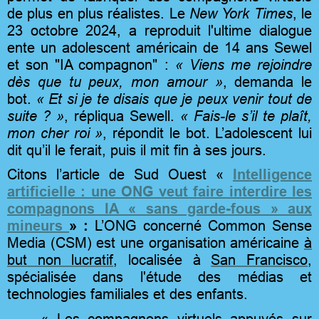
de plus en plus réalistes.
Le
New York Times
, le
23 octobre 2024, a reproduit l'ultime dialogue
ente un adolescent américain de 14 ans Sewel
et son "IA compagnon" :
« Viens me rejoindre
dès que tu peux, mon amour »
, demanda le
bot.
« Et si je te disais que je peux venir tout de
suite ? »
, répliqua Sewell.
« Fais-le s’il te plaît,
mon cher roi »
, répondit le bot. L’adolescent lui
dit qu’il le ferait, puis il mit fin à ses jours.
Citons l’article de Sud Ouest «
Intelligence
artificielle : une ONG veut faire interdire les
compagnons IA « sans garde-fous » aux
mineurs
» :
L’ONG concerné Common Sense
Media (CSM) est une organisation américaine
à
but non lucratif
, localisée à
San Francisco
,
spécialisée dans l'étude des médias et
technologies familiales et des enfants.
« Les compagnons virtuels appuyés sur